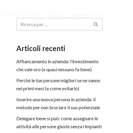
Testa la tua azienda
Corsi
Lavora con noi
Articoli recenti
Affiancamento in azienda: l’investimento
che vale oro (e quasi nessuno fa bene)
Perché le tue persone migliori se ne vanno
nei primi mesi (e come evitarlo)
Inserire una nuova persona in azienda: il
metodo per non bruciare il suo potenziale
Delegare bene si può: come assegnare le
attività alle persone giuste senza rimpianti