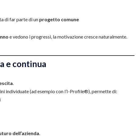
a di far parte di un
progetto comune
anno
e vedono i progressi, la motivazione cresce naturalmente.
a e continua
rescita
.
ini individuate (ad esempio con l’I-Profile®), permette di:
i
futuro dell’azienda
.