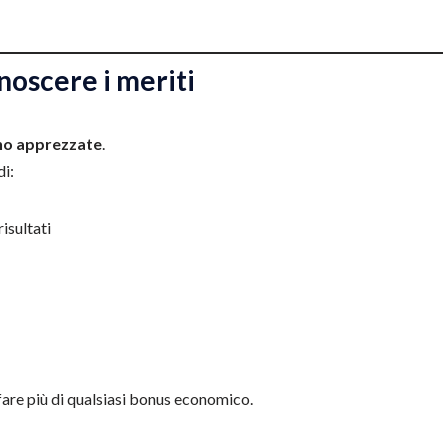
onoscere i meriti
no apprezzate
.
di:
isultati
are più di qualsiasi bonus economico.