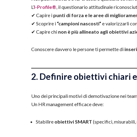
L’
I-Profile®
, il questionario attitudinale riconosciut
✔ Capire i
punti di forza e le aree di migliorame
✔ Scoprire i
“campioni nascosti”
e valorizzarli con
✔ Capire chi
non è più allineato agli obiettivi az
Conoscere davvero le persone ti permette di
inser
2. Definire obiettivi chiari 
Uno dei principali motivi di demotivazione nei tea
Un HR management efficace deve:
Stabilire
obiettivi SMART
(specifici, misurabili,