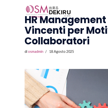
Vai
HR Management Ef
al
Vincenti per Moti
contenuto
Collaboratori
di
osmadmin
18 Agosto 2025