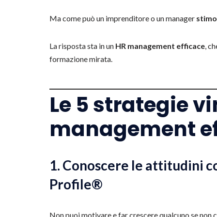
Ma come può un imprenditore o un manager
stimo
La risposta sta in un
HR management efficace
, c
formazione mirata.
Le 5 strategie v
management ef
1. Conoscere le attitudini c
Profile®
Non puoi motivare e far crescere qualcuno se non 