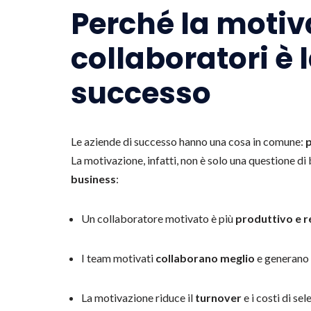
Perché la motiv
collaboratori è 
successo
Le aziende di successo hanno una cosa in comune:
p
La motivazione, infatti, non è solo una questione d
business
:
Un collaboratore motivato è più
produttivo e 
I team motivati
collaborano meglio
e generano 
La motivazione riduce il
turnover
e i costi di se