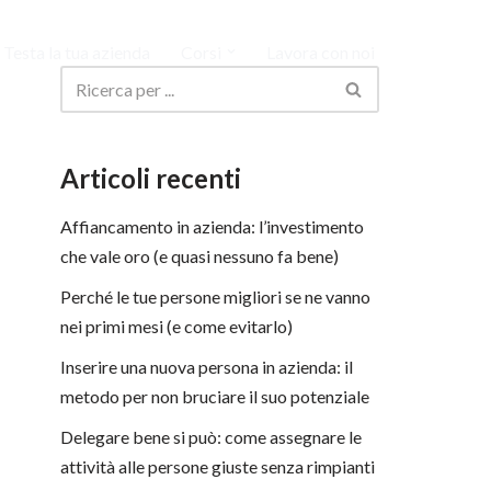
Testa la tua azienda
Corsi
Lavora con noi
Articoli recenti
Affiancamento in azienda: l’investimento
che vale oro (e quasi nessuno fa bene)
Perché le tue persone migliori se ne vanno
nei primi mesi (e come evitarlo)
Inserire una nuova persona in azienda: il
metodo per non bruciare il suo potenziale
Delegare bene si può: come assegnare le
attività alle persone giuste senza rimpianti