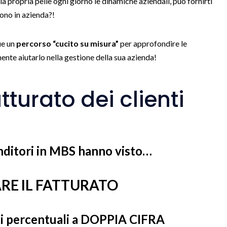
a propria pelle ogni giorno le dinamiche aziendali, può fornirti
vono in azienda?!
ue un
percorso “cucito su misura”
per approfondire le
e aiutarlo nella gestione della sua azienda!
tturato dei clienti
nditori in MBS hanno visto…
E IL FATTURATO
ti percentuali a DOPPIA CIFRA