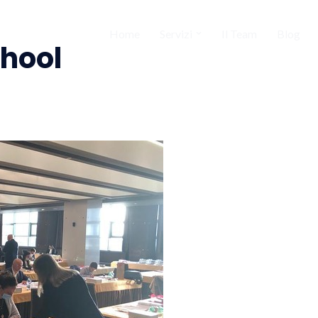
Home
Servizi
Il Team
Blog
chool