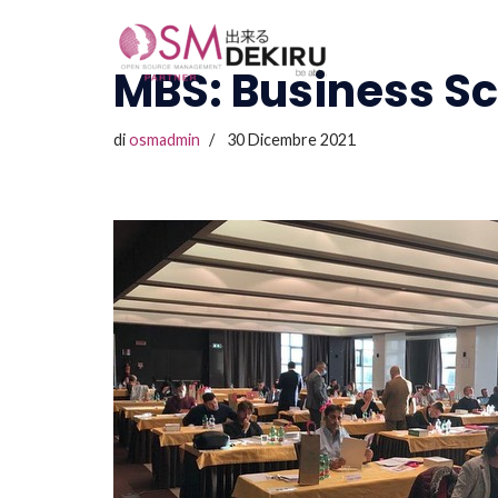
Vai
MBS: Business S
al
contenuto
di
osmadmin
30 Dicembre 2021