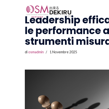
Vai
Leadership effic
al
le performance a
contenuto
strumenti misura
di
osmadmin
1 Novembre 2025