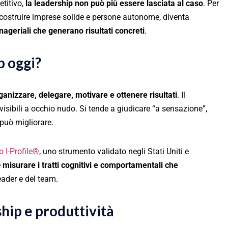
titivo,
la leadership non può più essere lasciata al caso
. Per
o costruire imprese solide e persone autonome, diventa
nageriali che generano risultati concreti
.
p oggi?
ganizzare, delegare, motivare e ottenere risultati
. Il
isibili a occhio nudo. Si tende a giudicare “a sensazione”,
 può migliorare.
o I-Profile®
, uno strumento validato negli Stati Uniti e
è
misurare i tratti cognitivi e comportamentali che
eader e del team.
hip e produttività