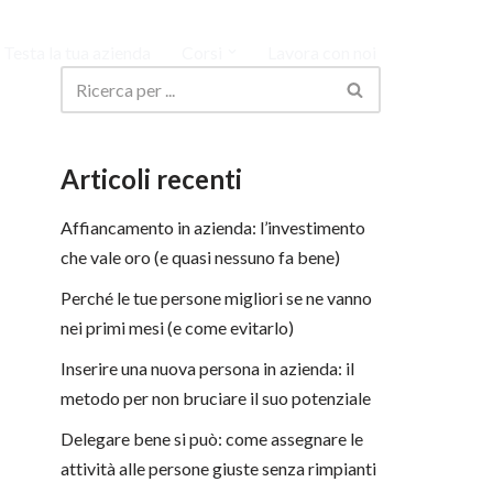
Testa la tua azienda
Corsi
Lavora con noi
Articoli recenti
Affiancamento in azienda: l’investimento
che vale oro (e quasi nessuno fa bene)
Perché le tue persone migliori se ne vanno
nei primi mesi (e come evitarlo)
Inserire una nuova persona in azienda: il
metodo per non bruciare il suo potenziale
Delegare bene si può: come assegnare le
attività alle persone giuste senza rimpianti