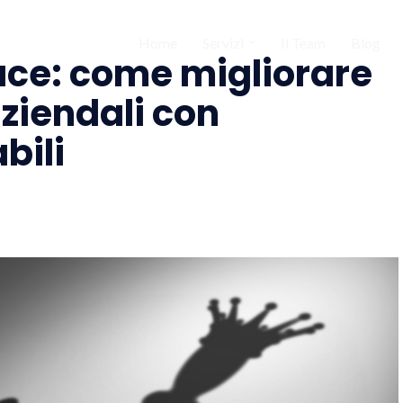
Home
Servizi
Il Team
Blog
ace: come migliorare
ziendali con
bili