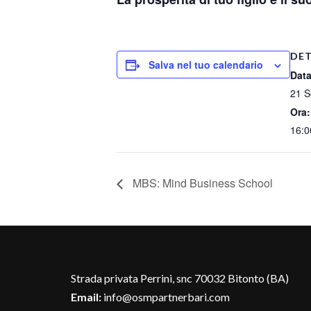
DET
Salva nel tuo calendario
Data
21 S
Ora:
16:0
MBS: Mind Business School
Strada privata Perrini, snc 70032 Bitonto (BA)
Email:
info@osmpartnerbari.com