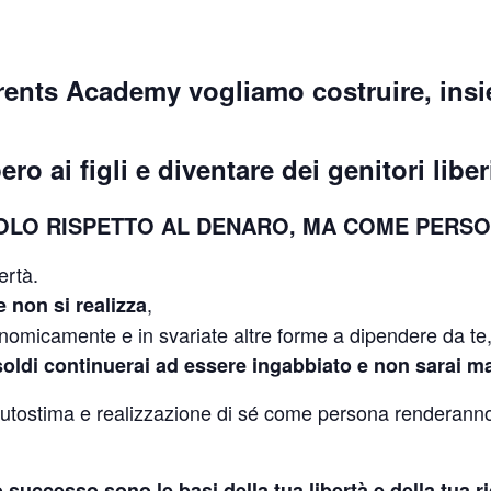
rents Academy vogliamo costruire, insie
o ai figli e diventare dei genitori liber
SOLO RISPETTO AL DENARO, MA COME PERS
ertà.
,
e non si realizza
omicamente e in svariate altre forme a dipendere da te
oldi continuerai ad essere ingabbiato e non sarai ma
tostima e realizzazione di sé come persona renderanno 
uo successo sono le basi della tua libertà e della tua 