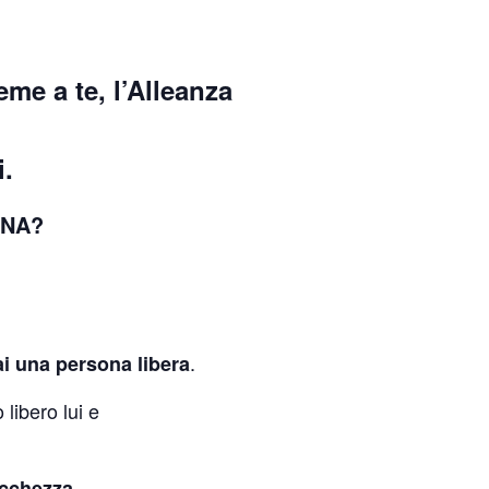
me a te, l’Alleanza
i.
ONA?
,
.
i una persona libera
libero lui e
ricchezza.