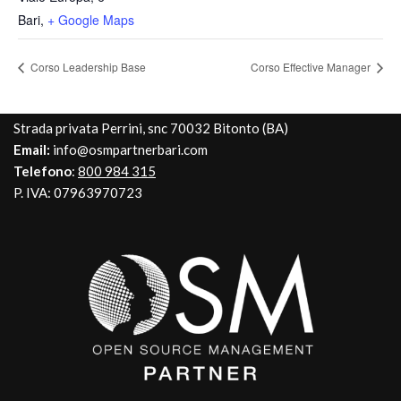
Bari
,
+ Google Maps
Corso Leadership Base
Corso Effective Manager
Strada privata Perrini, snc 70032 Bitonto (BA)
Email:
info@osmpartnerbari.com
Telefono
:
800 984 315
P. IVA: 07963970723