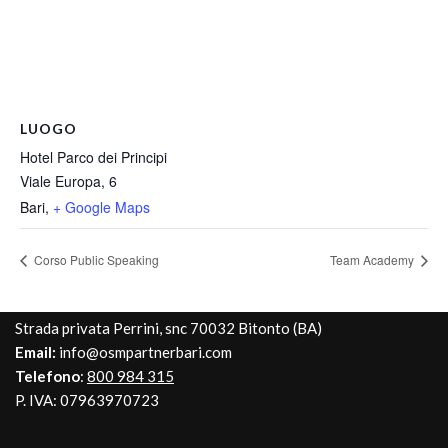
LUOGO
Hotel Parco dei Principi
Viale Europa, 6
Bari
,
+ Google Maps
Corso Public Speaking
Team Academy
Strada privata Perrini, snc 70032 Bitonto (BA)
Email:
info@osmpartnerbari.com
Telefono
:
800 984 315
P. IVA: 07963970723