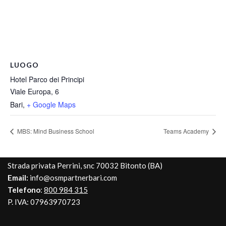
LUOGO
Hotel Parco dei Principi
Viale Europa, 6
Bari
,
+ Google Maps
MBS: Mind Business School
Teams Academy
Strada privata Perrini, snc 70032 Bitonto (BA)
Email:
info@osmpartnerbari.com
Telefono
:
800 984 315
P. IVA: 07963970723