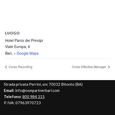
LUOGO
Hotel Parco dei Principi
Viale Europa, 6
Bari
,
+ Google Maps
Corso Recruiting
Corso Effective Manager
Strada privata Perrini, snc 70032 Bitonto (BA)
Email:
info@osmpartnerbari.com
Telefono
:
800 984 315
P. IVA: 07963970723