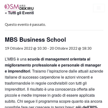
« Tutti gli Eventi
Vai
al
Questo evento è passato.
contenuto
MBS Business School
19 Ottobre 2022 @ 10:30
-
20 Ottobre 2022 @ 18:30
L’MBS è una
scuola di management orientata al
miglioramento professionale e
personale di manager
e imprenditori
. Traiamo l’ispirazione dalle attuali aziende
italiane di successo carpendone le azioni vincenti e
trasformandole in regole condivisibili con tutti gli
imprenditori. Il risultato è una conoscenza offerta alle
piccole e medie imprese in grado di
essere applicata
subito
. Chi segue il programma scopre quanto sia ancora
possibile fare per crescere in tempi brevi:
più dell’80%