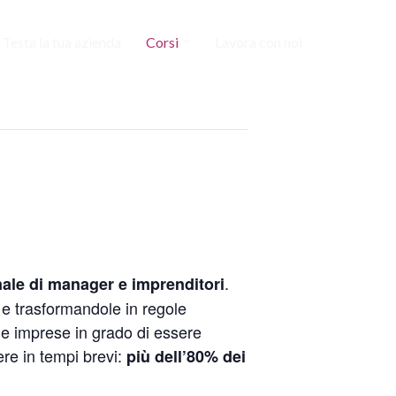
Testa la tua azienda
Corsi
Lavora con noi
.
ale di manager e imprenditori
i e trasformandole in regole
edie imprese in grado di
essere
re in tempi brevi:
più dell’80% dei