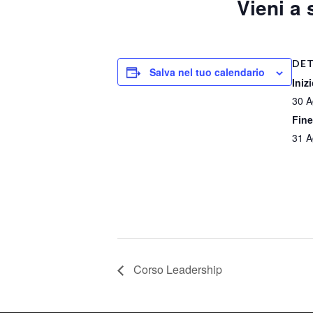
Vieni a 
DET
Salva nel tuo calendario
Inizi
30 A
Fine
31 A
Corso Leadership