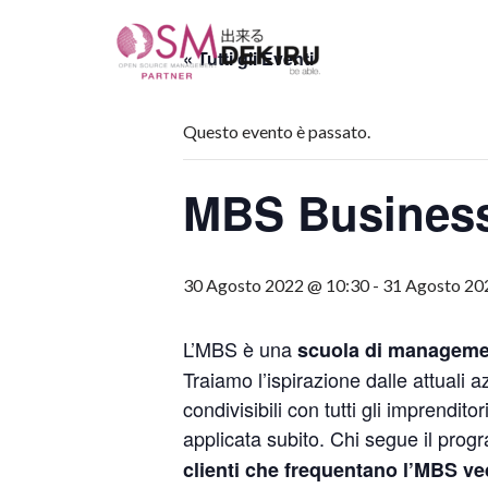
« Tutti gli Eventi
Vai
al
contenuto
Questo evento è passato.
MBS Busines
30 Agosto 2022 @ 10:30
-
31 Agosto 20
L’MBS è una
scuola di managemen
Traiamo l’ispirazione dalle attuali 
condivisibili con tutti gli imprendit
applicata subito
. Chi segue il prog
clienti che frequentano l’MBS v