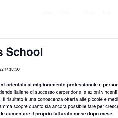
Home
Servizi
Il Team
Blog
s School
22 @ 18:30
t orientata al miglioramento professionale e
person
aziende italiane di successo carpendone le azioni vincent
ori. Il risultato è una conoscenza offerta alle piccole e m
ramma scopre quanto sia ancora possibile fare per cresce
ede aumentare il proprio fatturato mese dopo mese.