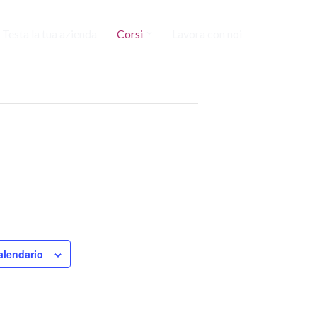
Testa la tua azienda
Corsi
Lavora con noi
alendario