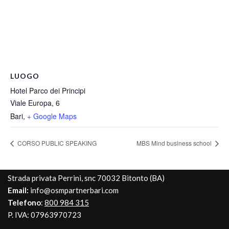
LUOGO
Hotel Parco dei Principi
Viale Europa, 6
Bari
,
+ Google Maps
CORSO PUBLIC SPEAKING
MBS Mind business school
Strada privata Perrini, snc 70032 Bitonto (BA)
Email:
info@osmpartnerbari.com
Telefono
:
800 984 315
P. IVA: 07963970723