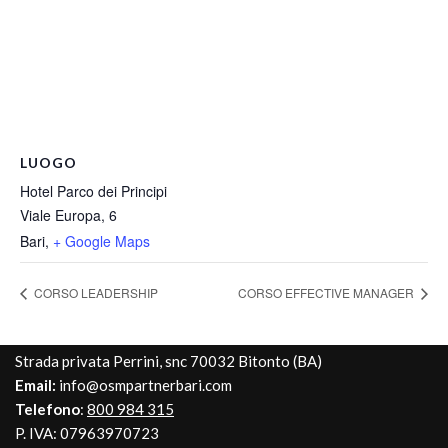
LUOGO
Hotel Parco dei Principi
Viale Europa, 6
Bari
,
+ Google Maps
CORSO LEADERSHIP
CORSO EFFECTIVE MANAGER
Strada privata Perrini, snc 70032 Bitonto (BA)
Email:
info@osmpartnerbari.com
Telefono
:
800 984 315
P. IVA: 07963970723