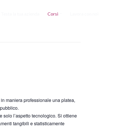
Testa la tua azienda
Corsi
Lavora con noi
re in maniera professionale una platea,
 pubblico.
solo l’aspetto tecnologico. Si ottiene
enti tangibili e statisticamente