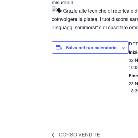
misurabili.
Grazie alle tecniche di retorica e 
coinvolgere la platea. I tuoi discorsi s
“linguaggi sommersi” e di suscitare emo
DET
Salva nel tuo calendario
Inizi
22 
10:0
Fine
23 
18:3
CORSO VENDITE