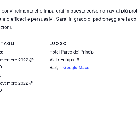
di convincimento che imparerai in questo corso non avrai più pro
aranno efficaci e persuasivi. Sarai in grado di padroneggiare la 
zioni.
TAGLI
LUOGO
o:
Hotel Parco dei Principi
Viale Europa, 6
Novembre 2022 @
0
Bari
,
+ Google Maps
:
Novembre 2022 @
0