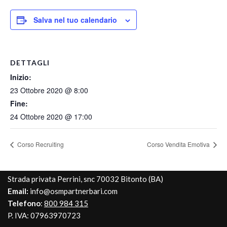
Salva nel tuo calendario
DETTAGLI
Inizio:
23 Ottobre 2020 @ 8:00
Fine:
24 Ottobre 2020 @ 17:00
Corso Recruiting
Corso Vendita Emotiva
Strada privata Perrini, snc 70032 Bitonto (BA)
Email:
info@osmpartnerbari.com
Telefono
:
800 984 315
P. IVA: 07963970723