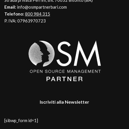
Strada privata Perrini, snc 70032 Bitonto (BA)
Email:
info@osmpartnerbari.com
Telefono
:
800 984 315
P. IVA: 07963970723
Iscriviti alla Newsletter
[sibwp_form id=1]