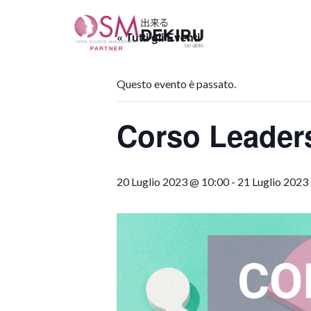
« Tutti gli Eventi
Vai
al
contenuto
Questo evento è passato.
Corso Leader
20 Luglio 2023 @ 10:00
-
21 Luglio 2023