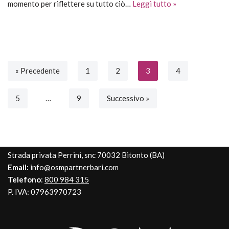
momento per riflettere su tutto ciò…
Leggi tutto »
« Precedente
1
2
3
4
5
…
9
Successivo »
Strada privata Perrini, snc 70032 Bitonto (BA)
Email:
info@osmpartnerbari.com
Telefono
:
800 984 315
P. IVA: 07963970723